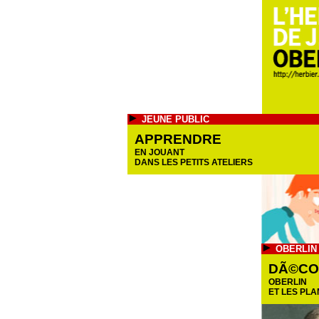
JEUNE PUBLIC
APPRENDRE
EN JOUANT
DANS LES PETITS ATELIERS
OBERLIN
DÃ©CO
OBERLIN
ET LES PL