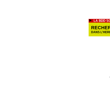
LA BDD S
RECHE
DANS L'HER