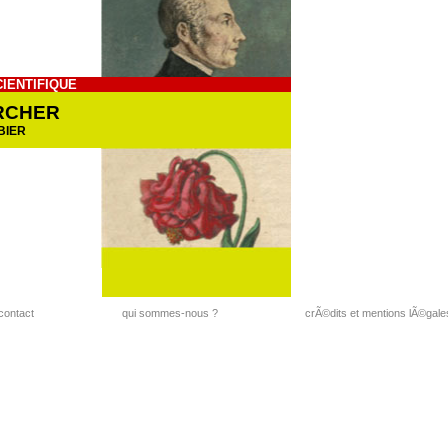
CIENTIFIQUE
RCHER
BIER
contact
qui sommes-nous ?
crÃ©dits et mentions lÃ©gale