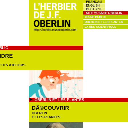
FRANÇAIS
ENGLISH
DEUTSCH
SITE MUSÃ©E OBERLIN
JEUNE PUBLIC
OBERLIN ET LES PLANTES
LA BDD SCIENTIFIQUE
BLIC
NDRE
TITS ATELIERS
OBERLIN ET LES PLANTES
DÃ©COUVRIR
OBERLIN
ET LES PLANTES