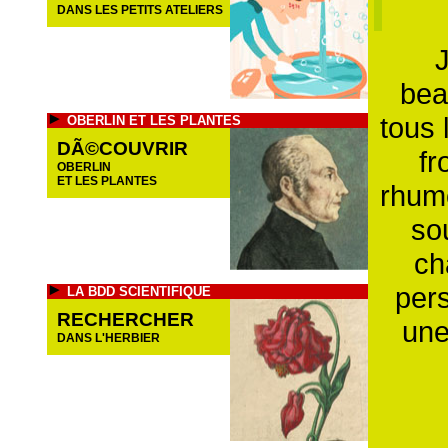
DANS LES PETITS ATELIERS
J
bea
tous 
OBERLIN ET LES PLANTES
DÃ©COUVRIR
fr
OBERLIN
ET LES PLANTES
rhume
so
ch
pers
LA BDD SCIENTIFIQUE
RECHERCHER
une
DANS L'HERBIER