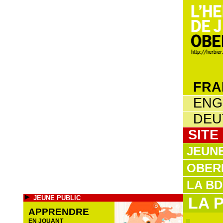
FRA
ENG
DEU
SITE
JEUNE
OBERL
LA BD
JEUNE PUBLIC
LA 
APPRENDRE
EN JOUANT