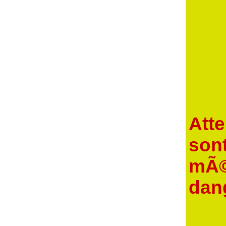
Att
sont
mÃ©d
dan