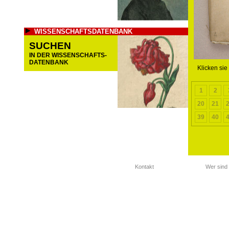
WISSENSCHAFTSDATENBANK
SUCHEN
IN DER WISSENSCHAFTS-
DATENBANK
Klicken sie
1
2
20
21
39
40
Kontakt
Wer sind 