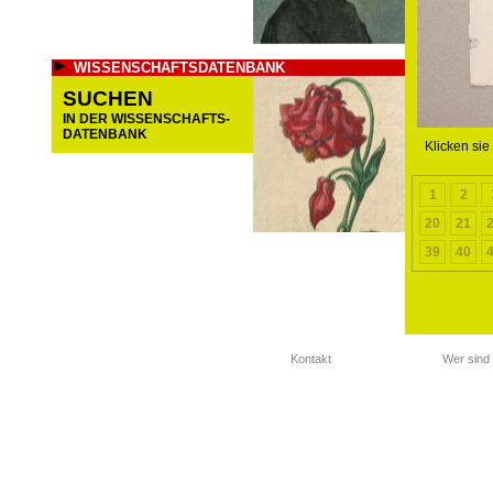
WISSENSCHAFTSDATENBANK
SUCHEN
IN DER WISSENSCHAFTS-
DATENBANK
Klicken sie
1
2
20
21
39
40
Kontakt
Wer sind 