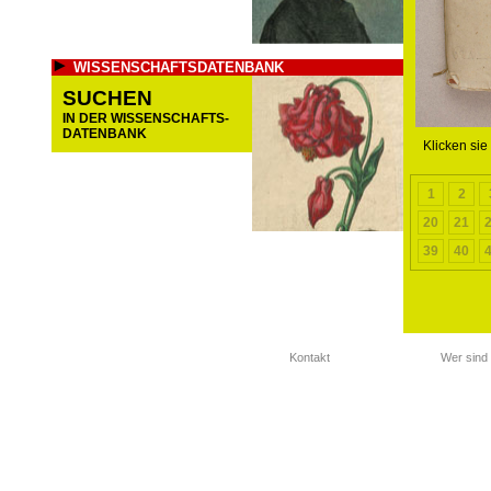
WISSENSCHAFTSDATENBANK
SUCHEN
IN DER WISSENSCHAFTS-
DATENBANK
Klicken sie
1
2
20
21
39
40
Kontakt
Wer sind 