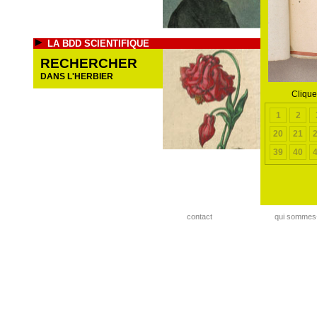
LA BDD SCIENTIFIQUE
RECHERCHER
DANS L'HERBIER
Clique
1
2
20
21
39
40
contact
qui sommes