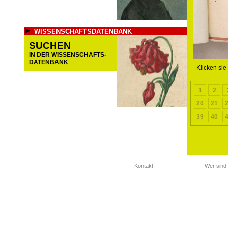
WISSENSCHAFTSDATENBANK
SUCHEN
IN DER WISSENSCHAFTS-
DATENBANK
Klicken sie
1
2
20
21
39
40
Kontakt
Wer sind 