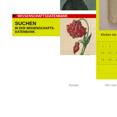
WISSENSCHAFTSDATENBANK
SUCHEN
IN DER WISSENSCHAFTS-
DATENBANK
Klicken sie
1
2
20
21
39
40
Kontakt
Wer sind 