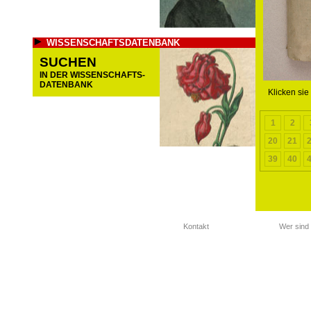
WISSENSCHAFTSDATENBANK
SUCHEN
IN DER WISSENSCHAFTS-
DATENBANK
Klicken sie
1
2
20
21
39
40
Kontakt
Wer sind 