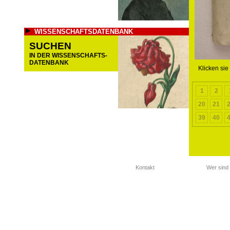
WISSENSCHAFTSDATENBANK
SUCHEN
IN DER WISSENSCHAFTS-
DATENBANK
Klicken sie
1
2
20
21
39
40
Kontakt
Wer sind 